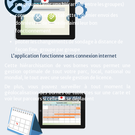
par groupe (avec une hiérarchie entre les groupes)
consulter l’état des tablettes (dernier envoi des
données) et de surveiller ainsi leur bon
fonctionnement
piloter les changements de sondage à distance de
façon fine, groupe par groupe
L’application fonctionne sans connexion internet
Cette hiérarchisation de vos bornes vous permet une
gestion optimale de tout votre parc, local, national ou
mondial, le tout avec une seule gestion de licence.
De plus, vous pouvez surveiller à tout moment la
géolocalisation des bornes ou tablettes sur une carte et
voir leur parcours si celles-ci se déplacent