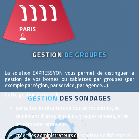
GESTION
DE GROUPES
La solution EXPRESSYON vous permet de distinguer la
gestion de vos bornes ou tablettes par groupes (par
exemple par région, par service, par agence…).
Cette gestion permet de :
GESTION
DES SONDAGES
consulter les résultats de toutes vos bornes, ou
seulement d’un ou plusieurs groupes séparés, et de
les comparer entre eux
créer des administrateurs de sondages différents et