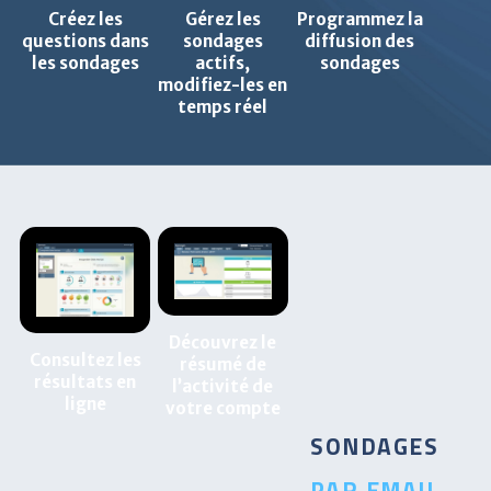
Créez les
Gérez les
Programmez la
questions dans
sondages
diffusion des
les sondages
actifs,
sondages
modifiez-les en
temps réel
Découvrez le
Consultez les
résumé de
résultats en
l’activité de
ligne
votre compte
SONDAGES
PAR EMAIL