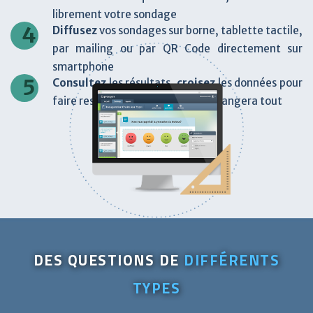
librement votre sondage
4
Diffusez
vos sondages sur borne, tablette tactile,
par mailing ou par QR Code directement sur
smartphone
5
Consultez
les résultats,
croisez
les données pour
faire ressortir l’information qui changera tout
DES QUESTIONS DE
DIFFÉRENTS
TYPES