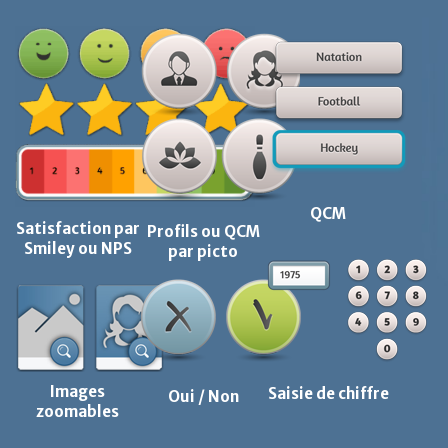
QCM
Satisfaction par
Profils ou QCM
Smiley ou NPS
par picto
Images
Saisie de chiffre
Oui / Non
zoomables